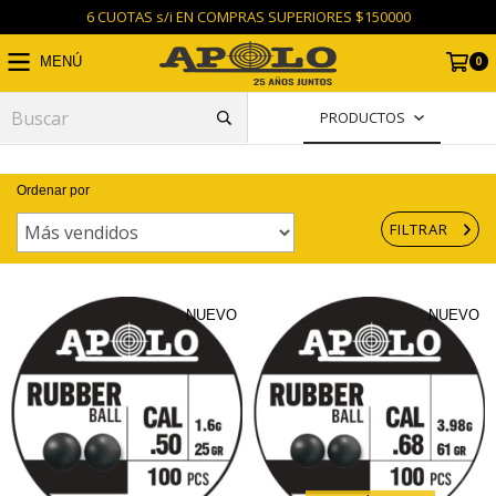
6 CUOTAS s/i EN COMPRAS SUPERIORES $150000
0
MENÚ
PRODUCTOS
Ordenar por
FILTRAR
NUEVO
NUEVO