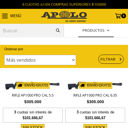
6 CUOTAS s/i EN COMPRAS SUPERIORES $150000
0
MENÚ
PRODUCTOS
Ordenar por
FILTRAR
ENVÍO GRATIS
ENVÍO GRATIS
RIFLE AP1000 PRO CAL 5.5
RIFLE AP1000 PRO CAL 6.35
$305.000
$305.000
3
cuotas sin interés de
3
cuotas sin interés de
$101.666,67
$101.666,67
SIN STOCK
SIN STOCK