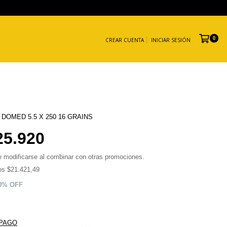
0
CREAR CUENTA
INICIAR SESIÓN
 DOMED 5.5 X 250 16 GRAINS
25.920
 modificarse al combinar con otras promociones.
tos
$21.421,49
0
% OFF
 PAGO