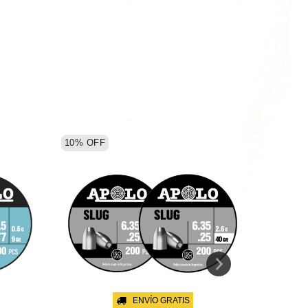
10
%
OFF
10
%
OF
ENVÍO GRATIS