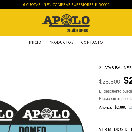
6 CUOTAS s/i EN COMPRAS SUPERIORES $150000
INICIO
PRODUCTOS
CONTACTO
2 LATAS BALINES
$
$28.800
El descuento puede
Precio sin impues
Ahorrás:
$2.880
1
VER MEDIOS DE